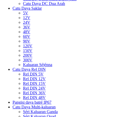
Catu Daya DC Dua Arah
Catu Daya Saklar
5V
12V
24V
36V
48V
60V
90V
120V
150V
200V
300V
Kaluaran Séjénna
Catu Daya Rel DIN
Rel DIN 5V
Rel DIN 12V
Rel DIN 15V
Rel DIN 24V
Rel DIN 36V
Rel DIN 48V
Pangisi daya batré IP67
Catu Daya Multi-kaluaran
Séri Kaluaran Ganda
Séri Kaluaran Quad