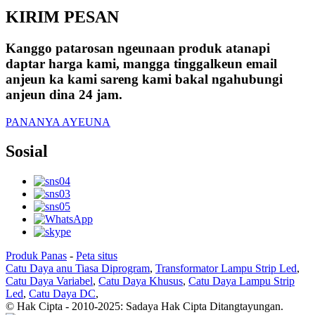
KIRIM PESAN
Kanggo patarosan ngeunaan produk atanapi
daptar harga kami, mangga tinggalkeun email
anjeun ka kami sareng kami bakal ngahubungi
anjeun dina 24 jam.
PANANYA AYEUNA
Sosial
Produk Panas
-
Peta situs
Catu Daya anu Tiasa Diprogram
,
Transformator Lampu Strip Led
,
Catu Daya Variabel
,
Catu Daya Khusus
,
Catu Daya Lampu Strip
Led
,
Catu Daya DC
,
© Hak Cipta - 2010-2025: Sadaya Hak Cipta Ditangtayungan.