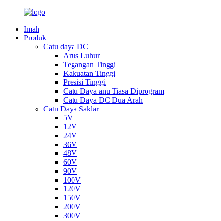
Imah
Produk
Catu daya DC
Arus Luhur
Tegangan Tinggi
Kakuatan Tinggi
Presisi Tinggi
Catu Daya anu Tiasa Diprogram
Catu Daya DC Dua Arah
Catu Daya Saklar
5V
12V
24V
36V
48V
60V
90V
100V
120V
150V
200V
300V