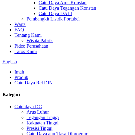
Catu Daya Arus Konstan
Catu Daya Tegangan Konstan
Catu Daya DALI
Pembangkit Listrik Portabel
Warta
FAQ
Tentang Kami
Wisata Pabrik
Pidéo Perusahaan
Taros Kami
English
Imah
Produk
Catu Daya Rel DIN
Kategori
Catu daya DC
Arus Luhur
Tegangan Tinggi
Kakuatan Tinggi
Presisi Tinggi
Catu Daya anu Tiasa Diprogram