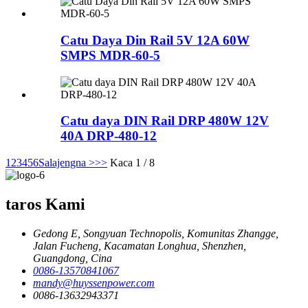
Catu Daya Din Rail 5V 12A 60W
SMPS MDR-60-5
Catu daya DIN Rail DRP 480W 12V
40A DRP-480-12
1
2
3
4
5
6
Salajengna >
>>
Kaca 1 / 8
taros Kami
Gedong E, Songyuan Technopolis, Komunitas Zhangge,
Jalan Fucheng, Kacamatan Longhua, Shenzhen,
Guangdong, Cina
0086-13570841067
mandy@huyssenpower.com
0086-13632943371