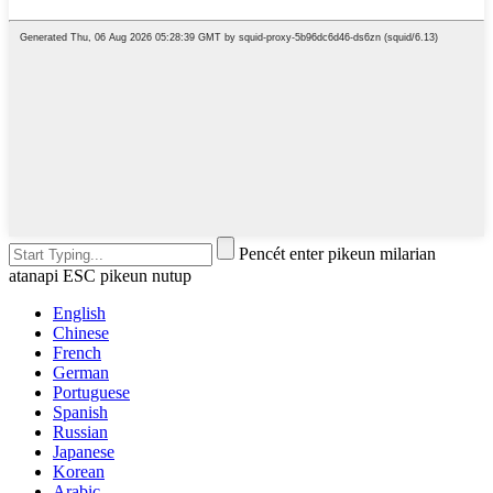
Pencét enter pikeun milarian
atanapi ESC pikeun nutup
English
Chinese
French
German
Portuguese
Spanish
Russian
Japanese
Korean
Arabic